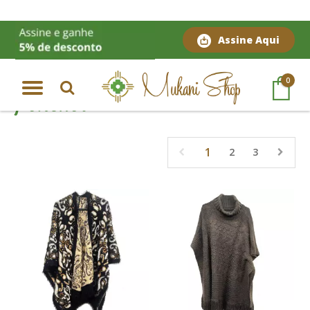
Assine Aqui
Página Inicial
|
Moda Étnica
|
Ponchos
0
Ponchos
1
2
3