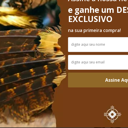
ditação | Som Ritualístico |
mento Ritual Ancestral
e ganhe um D
R$260,00
R$260,00
EXCLUSIVO
na sua primeira compra!
Assine Aq