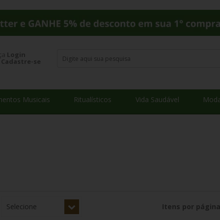
ça
Login
u
Cadastre-se
mentos Musicais
Ritualísticos
Vida Saudável
Moda
Itens por página