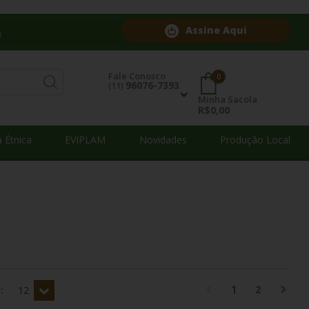
Assine Aqui
Fale Conosco
0
96076-7393
(11)
Minha Sacola
R$0,00
Contatos
 Étnica
EVIPLAM
Novidades
Produção Local
96076-7393
(11)
atendimento@mukanishop.com.br
1
2
: