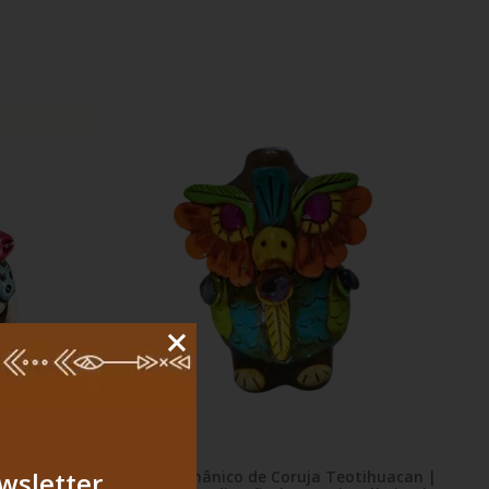
wsletter,
Apito Xamânico de Coruja Teotihuacan |