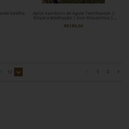
 Grande Vasilha
Apito Xamânico de Águia Teotihuacan |
Ritual e Meditação | Som Ritualístico |
Instrumento Ritual Ancestral
R$180,00
1
2
: