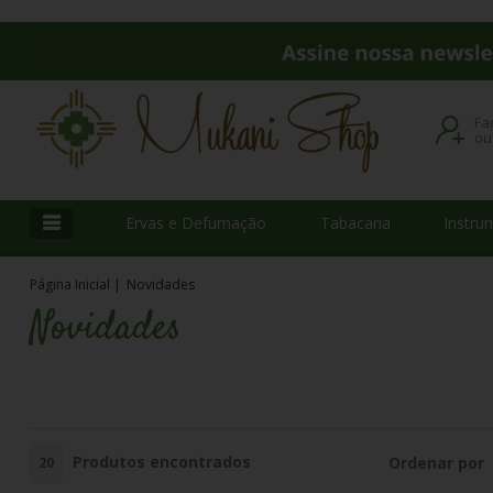
Fa
o
Ervas e Defumação
Tabacaria
Instru
Página Inicial
|
Novidades
Novidades
Produtos encontrados
Ordenar por
20