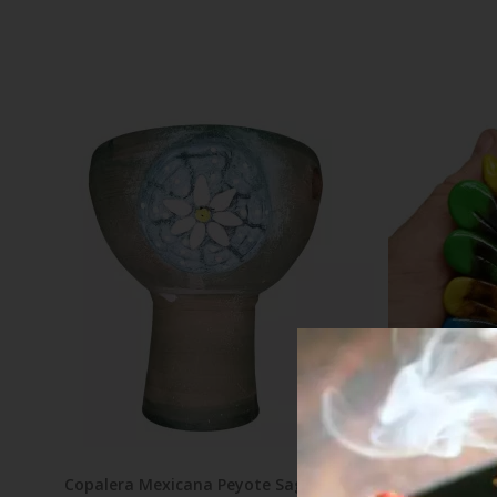
Copalera Mexicana Peyote Sagrado
Apito Xamân