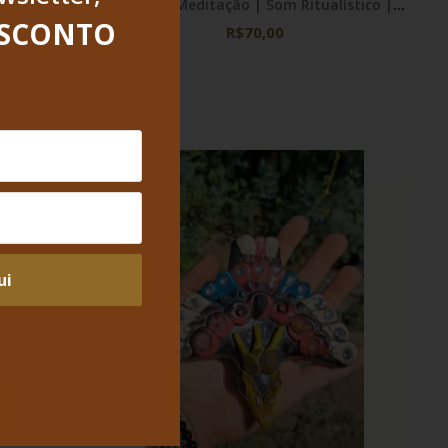
Ritual e Meditação | Som Ritualístico |
Instrumento Ritual Ancestral
ESCONTO
R$70,00
ui