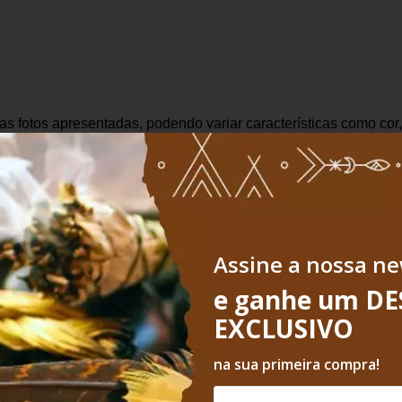
as fotos apresentadas, podendo variar características como cor,
Assine a nossa ne
e ganhe um D
EXCLUSIVO
Avaliações
na sua primeira compra!