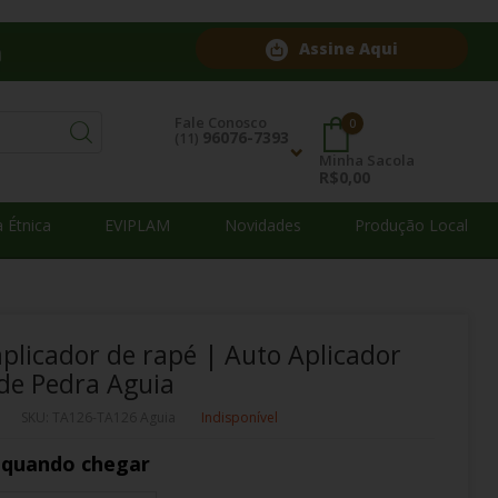
Assine Aqui
Fale Conosco
0
96076-7393
(11)
Minha Sacola
R$0,00
Contatos
 Étnica
EVIPLAM
Novidades
Produção Local
96076-7393
(11)
atendimento@mukanishop.com.br
aplicador de rapé | Auto Aplicador
de Pedra Aguia
SKU: TA126-TA126 Aguia
Indisponível
 quando chegar