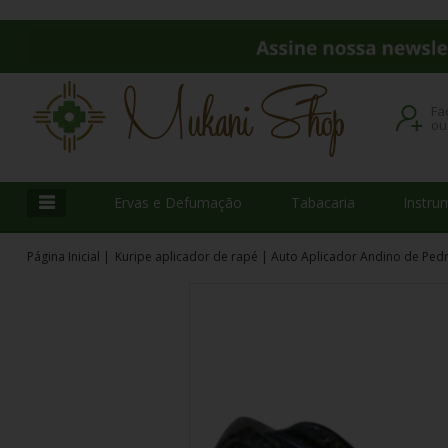
Fa
o
Ervas e Defumação
Tabacaria
Instru
Página Inicial
|
Kuripe aplicador de rapé | Auto Aplicador Andino de Ped