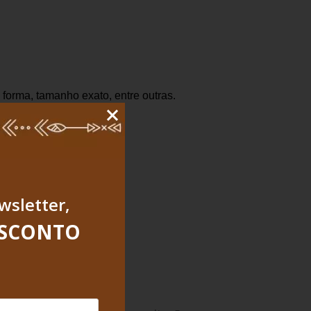
 forma, tamanho exato, entre outras.
wsletter,
ESCONTO