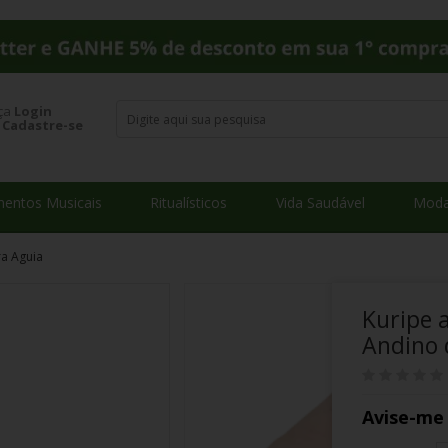
ça
Login
u
Cadastre-se
mentos Musicais
Ritualísticos
Vida Saudável
Moda
ra Aguia
Kuripe 
Andino 
Avise-me