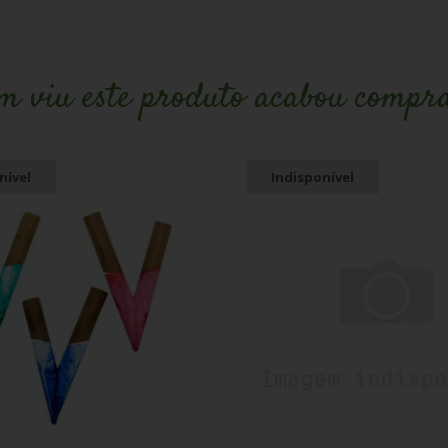
m viu este produto acabou compr
nível
Indisponível