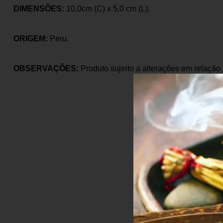
DIMENSÕES:
10,0cm (C) x 5,0 cm (L).
ORIGEM:
Peru.
OBSERVAÇÕES:
Produto sujeito a alterações em relação 