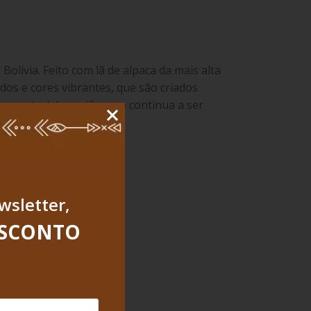
Bolívia. Feito com lã de alpaca da mais alta
dos e cores vibrantes, que são criados
 ancestral da região, que continua a ser
wsletter,
ESCONTO