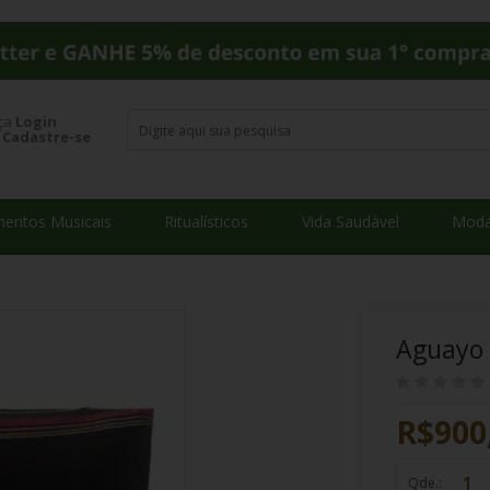
ça
Login
u
Cadastre-se
mentos Musicais
Ritualísticos
Vida Saudável
Moda
Aguayo 
R$900
Qde.: