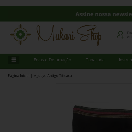
Fa
o
Ervas e Defumação
Tabacaria
Instru
Página Inicial
|
Aguayo Antigo Titicaca