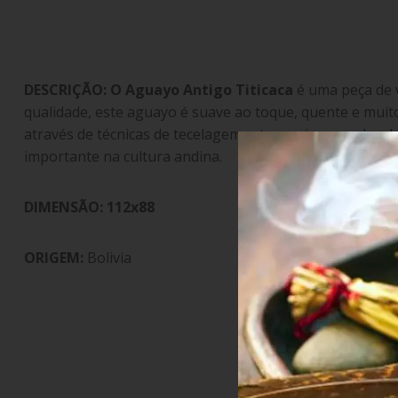
DESCRIÇÃO: O
Aguayo Antigo Titicaca
é uma peça de ve
qualidade, este aguayo é suave ao toque, quente e muito
através de técnicas de tecelagem artesanais passadas 
importante na cultura andina.
DIMENSÃO: 112x88
ORIGEM:
Bolivia