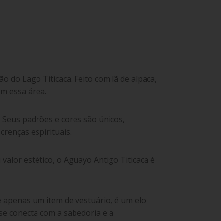
ão do Lago Titicaca. Feito com lã de alpaca,
am essa área.
. Seus padrões e cores são únicos,
renças espirituais.
alor estético, o Aguayo Antigo Titicaca é
e apenas um item de vestuário, é um elo
 se conecta com a sabedoria e a