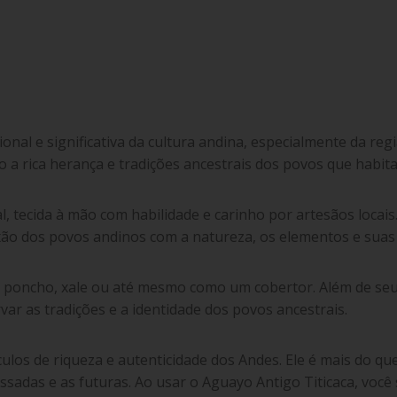
nal e significativa da cultura andina, especialmente da regi
o a rica herança e tradições ancestrais dos povos que habit
 tecida à mão com habilidade e carinho por artesãos locais
xão dos povos andinos com a natureza, os elementos e suas c
 poncho, xale ou até mesmo como um cobertor. Além de seu v
ar as tradições e a identidade dos povos ancestrais.
ulos de riqueza e autenticidade dos Andes. Ele é mais do qu
ssadas e as futuras. Ao usar o Aguayo Antigo Titicaca, você