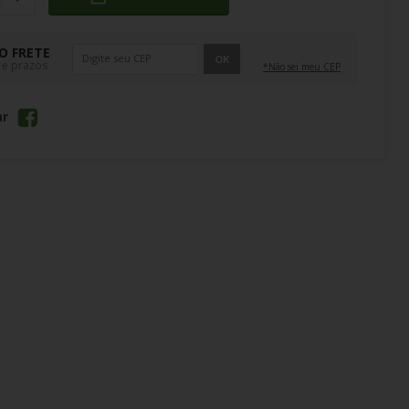
O FRETE
OK
 e prazos
*Não sei meu CEP
ar