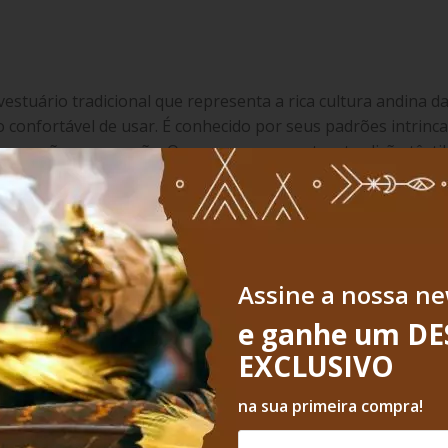
stuário tradicional que representa a rica cultura andina da 
 confortável de usar. É conhecido por seus padrões intrinca
de geração em geração.
O aguayo representa a tradição têxtil
Assine a nossa ne
e ganhe um D
EXCLUSIVO
na sua primeira compra!