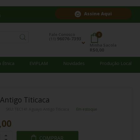
Assine Aqui
Fale Conosco
0
96076-7393
(11)
Minha Sacola
R$0,00
Contatos
 Étnica
EVIPLAM
Novidades
Produção Local
96076-7393
(11)
atendimento@mukanishop.com.br
Antigo Titicaca
SKU: TEC141 Aguayo Antigo Titicaca
Em estoque
,00
COMPRAR