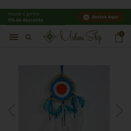
Assine Aqui
Página Inicial
|
Filtro dos Sonhos Croche
0