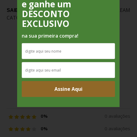
e ganhe um
FILTRO DOS SONHOS – DREAM
SAIBA MAIS:
DESCONTO
CATCHER
EXCLUSIVO
na sua primeira compra!
Avaliações
Ainda não há avaliações para este produto.
Assine Aqui
Média de avaliações
0%
0 avaliações
0%
0 avaliações