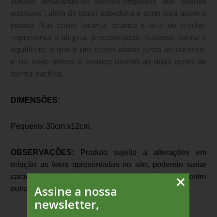
sonhos, separando os "sonhos negativos" dos "sonhos
positivos", além de trazer sabedoria e sorte para quem o
Nas cores laranja, branca e azul de crochê,
possui.
representa a alegria, prosperidade, sucesso, calma e
equilibrio, o que é um ótimo aliado junto ao sucesso,
e no meio temos o branco unindo as duas cores de
forma pacifica.
DIMENSÕES:
Pequeno: 30cm x12cm.
OBSERVAÇÕES:
Produto sujeito a alterações em
relação as fotos apresentadas no site, podendo variar
características como cor, forma, tamanho exato, entre
Assine a nossa
outras.
newsletter,