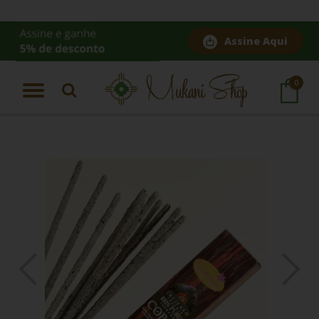
Assine Aqui
Página Inicial
|
Incenso Copal Vrindavan
0