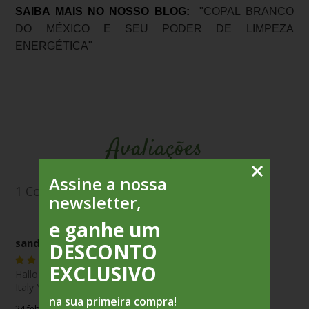
SAIBA MAIS NO NOSSO BLOG:
"COPAL BRANCO
DO MÉXICO E SEU PODER DE LIMPEZA
ENERGÉTICA"
Avaliações
Assine a nossa
1
Comentário
newsletter,
e ganhe um
sandra santamaria
DESCONTO
EXCLUSIVO
Hallo do you sell in Italy too? Thanks sandra Santamaria
Italy YES
na sua primeira compra!
24 feb 2020