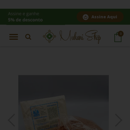
Assine Aqui
Página Inicial
|
Incenso Defumador Tibetano em Pó Medicine Buddha | Incenso Puro
Nepal
0