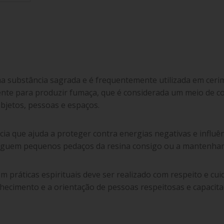
ma substância sagrada e é frequentemente utilizada em ceri
ente para produzir fumaça, que é considerada um meio de c
objetos, pessoas e espaços.
ia que ajuda a proteger contra energias negativas e influên
rreguem pequenos pedaços da resina consigo ou a mantenha
práticas espirituais deve ser realizado com respeito e cui
hecimento e a orientação de pessoas respeitosas e capacita