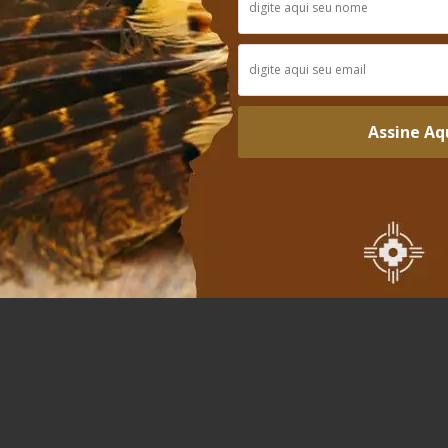
Avaliações
Assine Aq
defumador como para colocar no tabaco do cachimbo. Pena que ven
ecomendo ! A qualidade dessa resina é fantástica ! ...