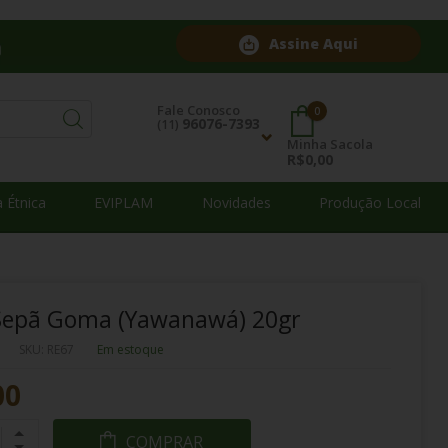
Assine Aqui
Fale Conosco
0
96076-7393
(11)
Minha Sacola
R$0,00
Contatos
 Étnica
EVIPLAM
Novidades
Produção Local
96076-7393
(11)
atendimento@mukanishop.com.br
Sepã Goma (Yawanawá) 20gr
SKU: RE67
Em estoque
00
COMPRAR