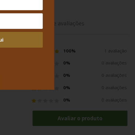
Média de avaliações
ui
ha com
100%
1 avaliação
0%
0 avaliações
0%
0 avaliações
0%
0 avaliações
0%
0 avaliações
Avaliar o produto