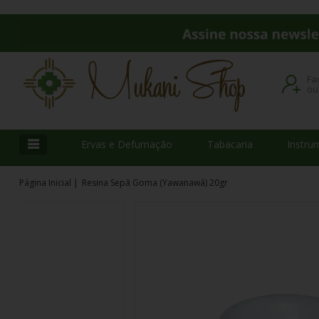
Fa
o
Ervas e Defumação
Tabacaria
Instru
Página Inicial
|
Resina Sepã Goma (Yawanawá) 20gr