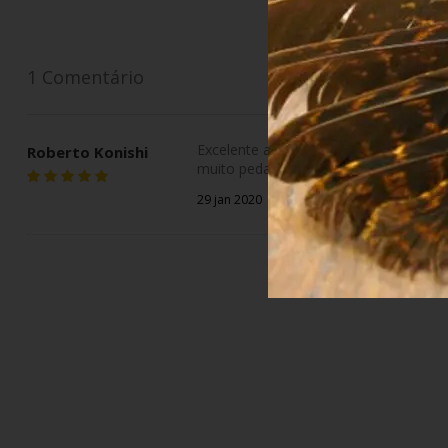
1
Comentário
Excelente aroma. Serve tanto como 
Roberto Konishi
muito pedaços de casca. Mesmo assim r
29 jan 2020