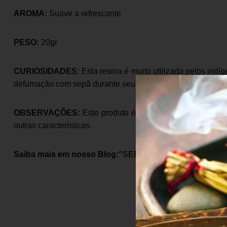
AROMA:
Suave a refrescante
PESO:
20gr
CURIOSIDADES:
Esta resina é muito utilizada pelos in
defumação com sepã durante seus trabalhos de cura e rituai
OBSERVAÇÕES:
Este produto é 100% natural, portanto p
outras características.
Saiba mais em nosso Blog:
"SEPÁ – a resina vegetal 