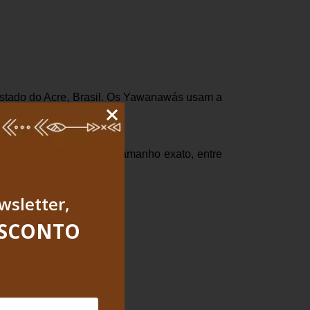
estado do Acre, Brasil. Os Yawanawás usam a
ite, podendo variar cor, tamanho exato, entre
wsletter,
ESCONTO