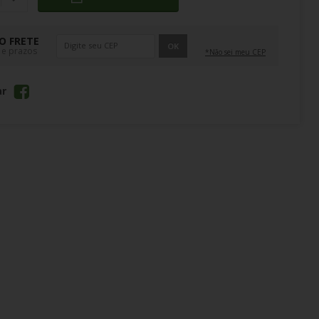
O FRETE
OK
 e prazos
*Não sei meu CEP
ar