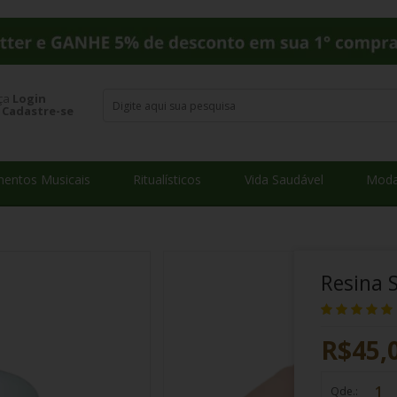
ça
Login
u
Cadastre-se
mentos Musicais
Ritualísticos
Vida Saudável
Moda
Resina 
R$45,
Qde.: