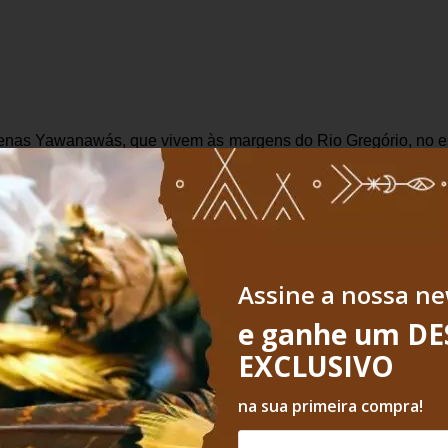
dígenas Yawanawás, que vivem às margens do Rio Gregório, no 
s de purificação, tendo muito respeito à essa planta.
oderá sofrer alterações em relação às fotos apresentadas no s
Assine a nossa ne
dos Yawanawas"
e ganhe um D
EXCLUSIVO
na sua primeira compra!