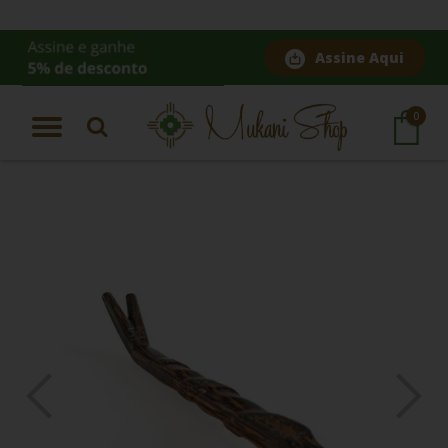
Assine Aqui
Página Inicial
|
Tepi Aplicador Duplo de rapé Madeira Tucum | Tipi de rapé Serpente
0