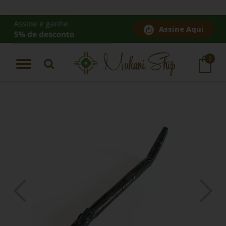
Assine Aqui
Página Inicial
|
Tepi para Rapé Pedra Machu Pichu-Jaguar Pintada
0