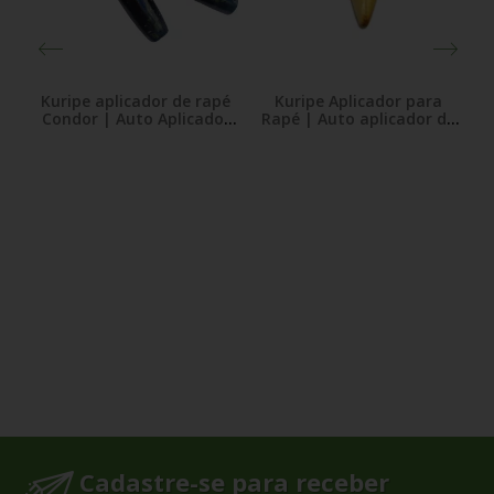
bu
Kuripe aplicador de rapé
Kuripe Aplicador para
T
e
Condor | Auto Aplicador
Rapé | Auto aplicador de
O
Andino de Pedra Pintada
madeira Palo Santo
Cadastre-se para receber