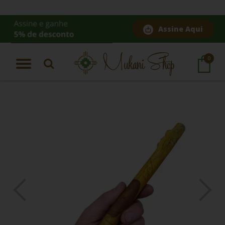
Assine Aqui
Página Inicial
|
Tepi de Palo Santo com Condor Entalhado
0