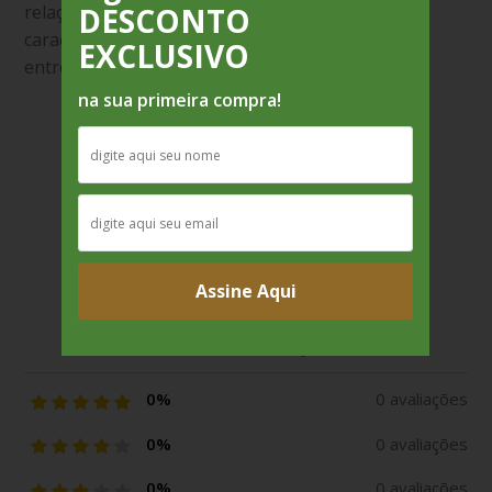
relação as fotos apresentadas, podendo variar
DESCONTO
características como cor, forma, tamanho exato,
EXCLUSIVO
entre outros.
na sua primeira compra!
Avaliações
Ainda não há avaliações para este produto.
Assine Aqui
Média de avaliações
0%
0 avaliações
0%
0 avaliações
0%
0 avaliações